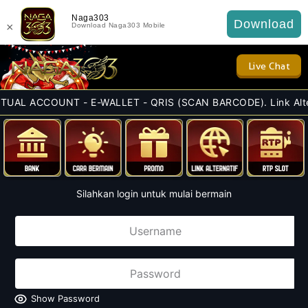
Naga303
Download
×
Download Naga303 Mobile
Live Chat
COUNT - E-WALLET - QRIS (SCAN BARCODE). Link Alternatif NAG
Silahkan login untuk mulai bermain
Show Password