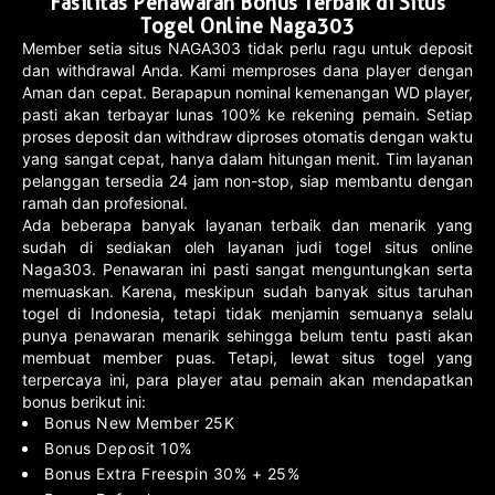
Fasilitas Penawaran Bonus Terbaik di Situs
Togel Online Naga303
Member setia situs NAGA303 tidak perlu ragu untuk deposit
dan withdrawal Anda. Kami memproses dana player dengan
Aman dan cepat. Berapapun nominal kemenangan WD player,
pasti akan terbayar lunas 100% ke rekening pemain. Setiap
proses deposit dan withdraw diproses otomatis dengan waktu
yang sangat cepat, hanya dalam hitungan menit. Tim layanan
pelanggan tersedia 24 jam non-stop, siap membantu dengan
ramah dan profesional.
Ada beberapa banyak layanan terbaik dan menarik yang
sudah di sediakan oleh layanan judi togel situs online
Naga303. Penawaran ini pasti sangat menguntungkan serta
memuaskan. Karena, meskipun sudah banyak situs taruhan
togel di Indonesia, tetapi tidak menjamin semuanya selalu
punya penawaran menarik sehingga belum tentu pasti akan
membuat member puas. Tetapi, lewat situs togel yang
terpercaya ini, para player atau pemain akan mendapatkan
bonus berikut ini:
Bonus New Member 25K
Bonus Deposit 10%
Bonus Extra Freespin 30% + 25%