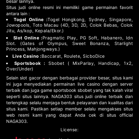
besar lainnya.
Situs judi online resmi ini memiliki game permainan favorit
antara lain :
Togel Online :
Togel Hongkong, Sydney, Singapore,
Jowopools, Toto Macau (4D, 3D, 2D, Colok Bebas, Colok
Jitu, As/kop, Kepala/Ekor.)
Slot Online :
Pragmatic Play, PG Soft, Habanero, Idn
Slot. (Gates of Olympus, Sweet Bonanza, Starlight
Princess, Mahjongways.)
Live Casino :
Baccarat, Roulete, SicboDice
Sportsbook :
Sbobet ( MixParlay, Handicap, 1x2,
Over/Under)
Selain slot gacor dengan berbagai provider besar, situs kami
ini juga menyediakan permainan live casino dengan server
terbaik dan juga game sportsbook sbobet yang tak kalah viral
seperti situs lainnya. NAGA303 situs judi online terbaik dan
terlengkap selalu menjaga bentuk pelayanan dan kualitas dari
situs kami. Pastikan setiap member selalu mengakses situs
web resmi kami yang dapat Anda cek di situs official
NAGA303.
License: