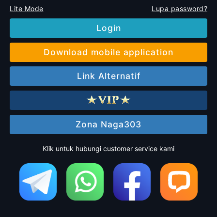
Lite Mode
Lupa password?
Login
Download mobile application
Link Alternatif
Zona Naga303
Klik untuk hubungi customer service kami