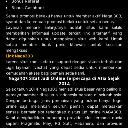
Bonus Referal
Bonus Cashback
Semua promosi berlaku hanya untuk member aktif Naga 303,
syarat dan ketentuan promosi berlaku untuk setiap bonus.
Layanan menarik selanjutnya adalah situs kami selalu
memberikan informasi update terkait link alternatif yang
dapat digunakan untuk mengakses situs web kami. Untuk
setiap member tidak perlu khawatir untuk kesulitan
mengakses
Link Naga303
karena situs kami sudah di support dengan sistem terbaik dan
juga layanan livechat yang cepat sedia untuk memberikan
kemudahan akses bagi pemain setia kami.
Naga303 Situs Judi Online Terpercaya di Asia Sejak
2014
Sejak tahun 2014 Naga303 menjadi situs besar yang paling di
percaya member di seluruh indonesia bahkan di seluruh asia.
Dengan berbagai jenis permainan yang bukan hanya togel
online saja melainkan seluruh pemain dapat merasakan
sensasi bermain slot terlengkap disitus judi online NAGA303.
Kami menghadirkan beberapa provider slot ternama dunia
seperti Pragmatic Play, PG Soft, Habanero, dan provider